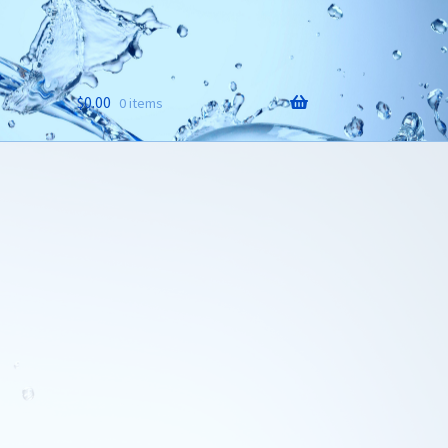
$
0.00
0 items