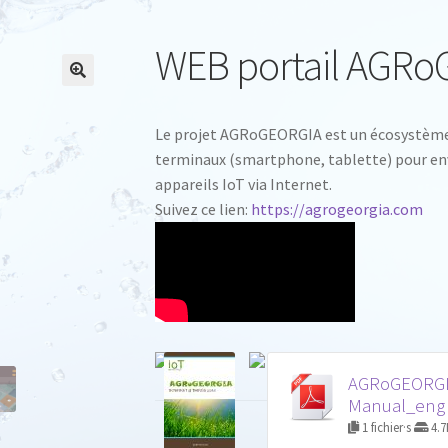
g
u
a
WEB portail AGR
g
e
Le projet AGRoGEORGIA est un écosystème o
terminaux (smartphone, tablette) pour en
appareils IoT via Internet.
Suivez ce lien:
https://agrogeorgia.com
AGRoGEORGI
Manual_eng
1 fichier·s
4.