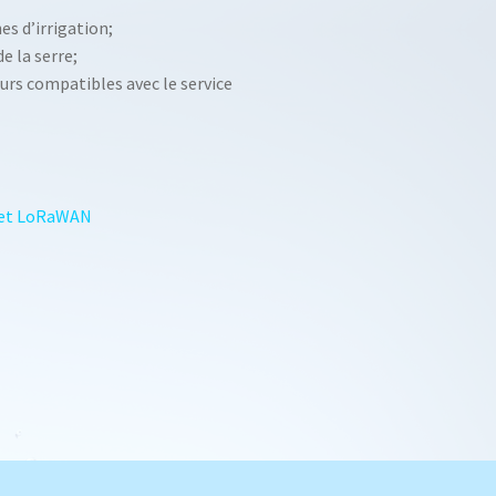
s d’irrigation;
e la serre;
eurs compatibles avec le service
3G et LoRaWAN