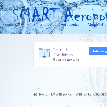
Skip
Skip
to
to
Shop
About Aeroponics
About IoT 
navigation
content
Terms &
Télécharg
Conditions
1 fichier·s
0.00 KB
Home
IoT WEB-portail
WEB portail AGRoGE